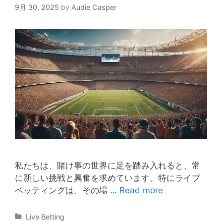
9月 30, 2025
by
Audie Casper
テ
ィ
ン
グ
に
役
立
つ
分
析
法
5
つ
私たちは、賭け事の世界に足を踏み入れると、常
に新しい挑戦と興奮を求めています。特にライブ
賭
ベッティングは、その場 …
Read more
け
の
Categories
Live Betting