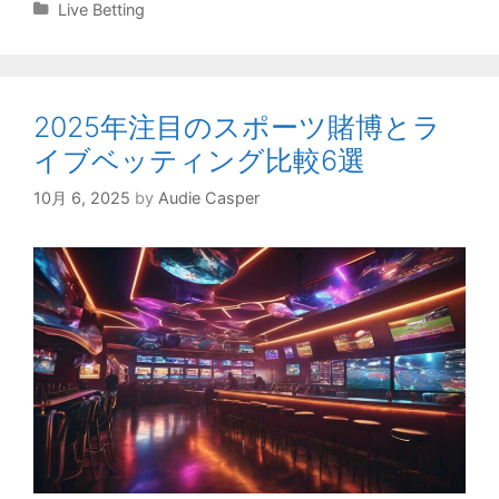
の
Categories
Live Betting
つ
専
の
門
方
家
法
が
2025年注目のスポーツ賭博とラ
語
イブベッティング比較6選
る
10月 6, 2025
by
Audie Casper
ラ
イ
ブ
ベ
ッ
テ
ィ
ン
グ
の
賭