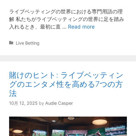
の
ライブベッティングの世界における専門用語の理
魅
解 私たちがライブベッティングの世界に足を踏み
力
賭
入れるとき、最初に直 …
Read more
け
戦
Categories
Live Betting
略:
ラ
イ
ブ
賭けのヒント: ライブベッティン
ベ
グのエンタメ性を高める7つの方
ッ
法
テ
ィ
10月 12, 2025
by
Audie Casper
ン
グ
で
使