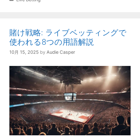
賭
け
分
析
賭け戦略: ライブベッティングで
で
使われる8つの用語解説
理
10月 15, 2025
by
Audie Casper
解
す
る
ラ
イ
ブ
ベ
ッ
テ
ィ
ン
グ