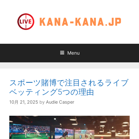
Skip
to
content
Menu
スポーツ賭博で注目されるライブ
ベッティング5つの理由
10月 21, 2025
by
Audie Casper