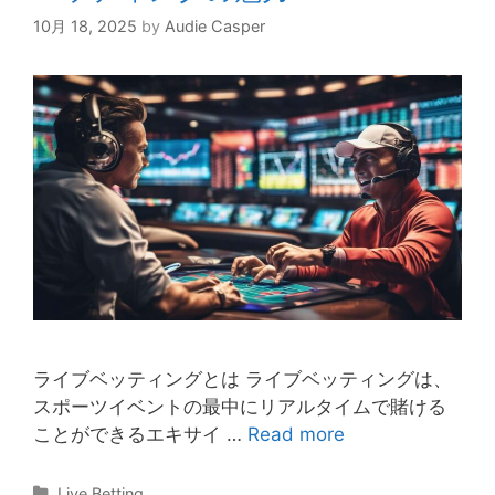
目
10月 18, 2025
by
Audie Casper
さ
れ
る
ラ
イ
ブ
ベ
ッ
テ
ィ
ン
グ
5
ライブベッティングとは ライブベッティングは、
つ
スポーツイベントの最中にリアルタイムで賭ける
の
6
ことができるエキサイ …
Read more
理
つ
由
の
Categories
Live Betting