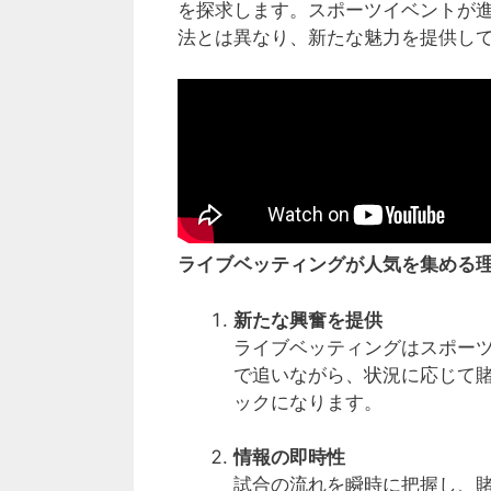
を探求します。スポーツイベントが
法とは異なり、新たな魅力を提供し
ライブベッティングが人気を集める
新たな興奮を提供
ライブベッティングはスポー
で追いながら、状況に応じて
ックになります。
情報の即時性
試合の流れを瞬時に把握し、