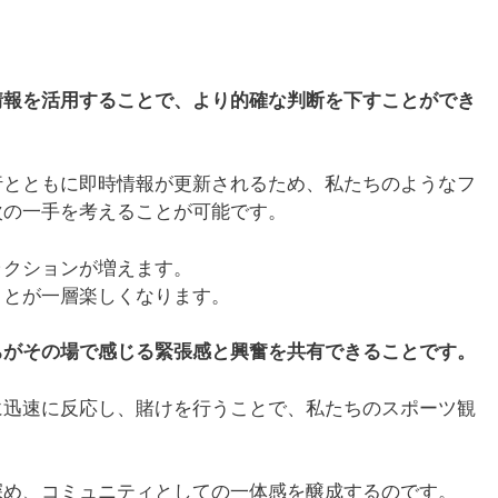
情報を活用することで、より的確な判断を下すことができ
行とともに即時情報が更新されるため、私たちのようなフ
次の一手を考えることが可能です。
ラクションが増えます。
ことが一層楽しくなります。
ちがその場で感じる緊張感と興奮を共有できることです。
に迅速に反応し、賭けを行うことで、私たちのスポーツ観
深め、コミュニティとしての一体感を醸成するのです。