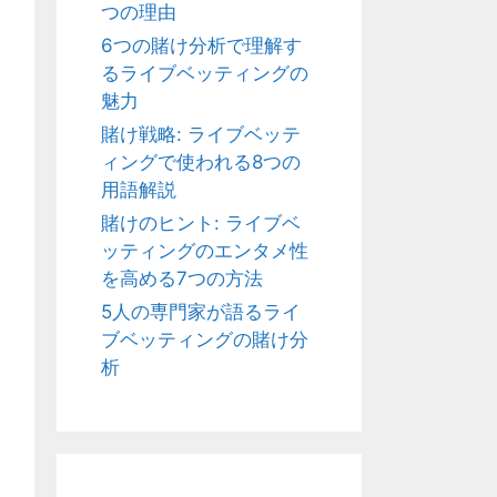
つの理由
6つの賭け分析で理解す
るライブベッティングの
魅力
賭け戦略: ライブベッテ
ィングで使われる8つの
用語解説
賭けのヒント: ライブベ
ッティングのエンタメ性
を高める7つの方法
5人の専門家が語るライ
ブベッティングの賭け分
析