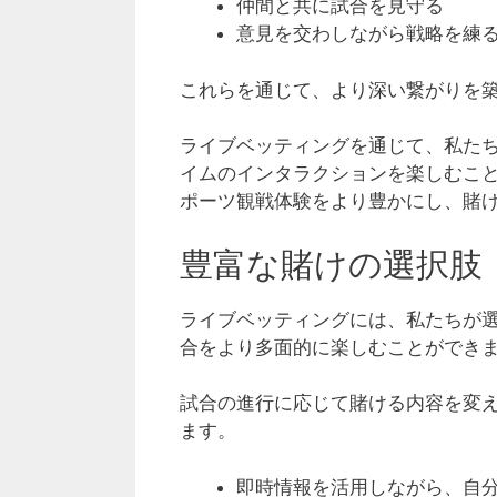
仲間と共に試合を見守る
意見を交わしながら戦略を練
これらを通じて、より深い繋がりを
ライブベッティングを通じて、私た
イムのインタラクションを楽しむこ
ポーツ観戦体験をより豊かにし、賭
豊富な賭けの選択肢
ライブベッティングには、私たちが
合をより多面的に楽しむことができ
試合の進行に応じて賭ける内容を変
ます。
即時情報を活用しながら、自