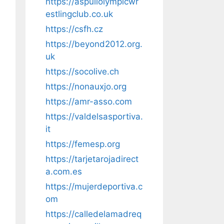
https://aspullolympicwr
estlingclub.co.uk
https://csfh.cz
https://beyond2012.org.
uk
https://socolive.ch
https://nonauxjo.org
https://amr-asso.com
https://valdelsasportiva.
it
https://femesp.org
https://tarjetarojadirect
a.com.es
https://mujerdeportiva.c
om
https://calledelamadreq