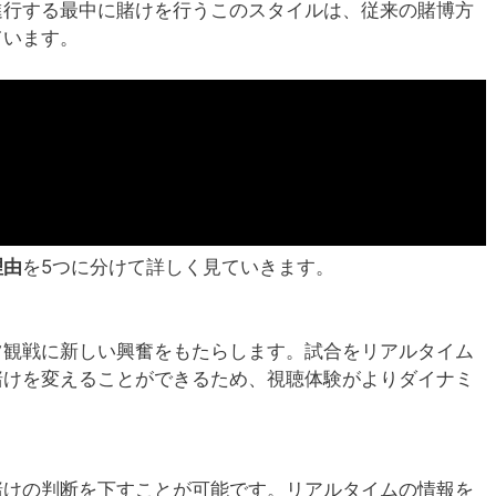
進行する最中に賭けを行うこのスタイルは、従来の賭博方
ています。
理由
を5つに分けて詳しく見ていきます。
ツ観戦に新しい興奮をもたらします。試合をリアルタイム
賭けを変えることができるため、視聴体験がよりダイナミ
賭けの判断を下すことが可能です。リアルタイムの情報を