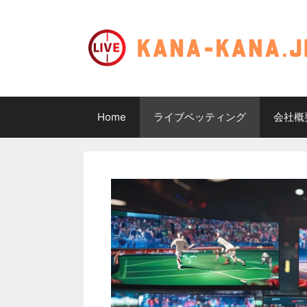
Skip
to
content
Home
ライブベッティング
会社概