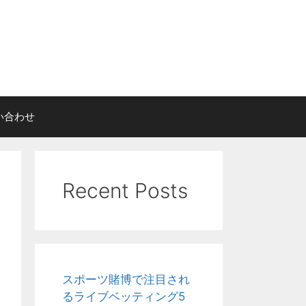
い合わせ
Recent Posts
スポーツ賭博で注目され
るライブベッティング5