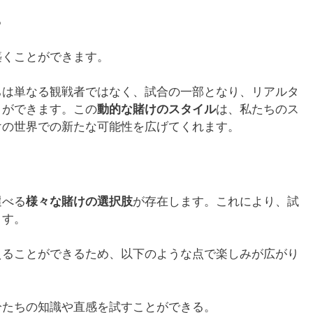
る
築くことができます。
ちは単なる観戦者ではなく、試合の一部となり、リアルタ
とができます。この
動的な賭けのスタイル
は、私たちのス
けの世界での新たな可能性を広げてくれます。
選べる
様々な賭けの選択肢
が存在します。これにより、試
ます。
えることができるため、以下のような点で楽しみが広がり
分たちの知識や直感を試すことができる。