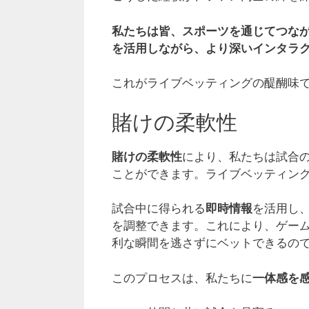
私たちは皆、スポーツを通じてつな
を活用しながら、より深いインタラ
これがライブベッティングの醍醐味
賭けの柔軟性
賭けの柔軟性
により、私たちは試合
ことができます。ライブベッティン
試合中に得られる
即時情報
を活用し
を調整できます。これにより、ゲー
利な瞬間を逃さずにベットできるの
このプロセスは、私たちに
一体感を